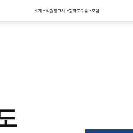
소개
소식
검정고시
강의
도구들
모임
도