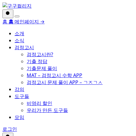
Skip
to
content
메
홈
홈
메인페이지 →
뉴
열
소개
기
소식
검정고시
검정고시란?
기출 정답
기출문제 풀이
MAT – 검정고시 수학 APP
검정고시 문제 풀이 APP – ㄱㅈㄱㅅ
강의
도구들
비영리 할인
우리가 만든 도구들
모임
로그인